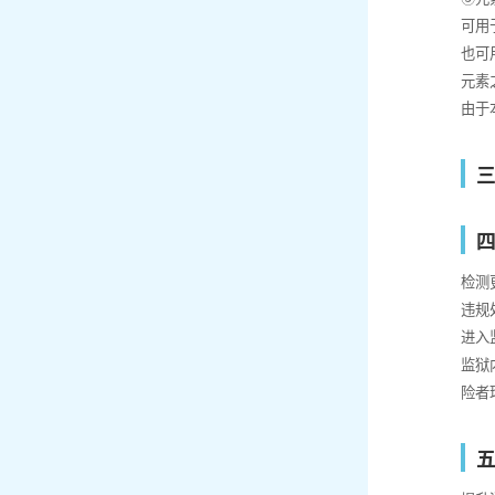
可用
也可
元素
由于
检测
违规
进入
监狱
险者