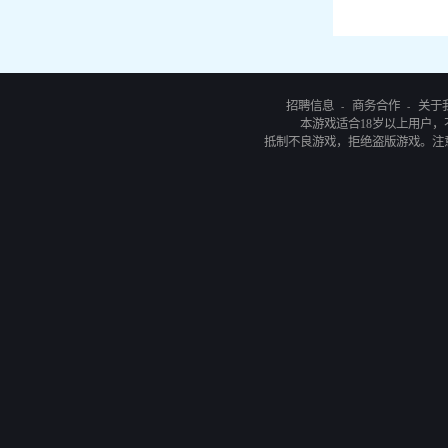
招聘信息
商务合作
关于
-
-
本游戏适合18岁以上用户
抵制不良游戏，拒绝盗版游戏。注