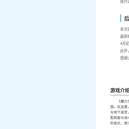
提升
本次
最原
4月
此外
感谢
游戏介
《魔力
国。在这里
与地下迷宫
配技能与战
的音乐、原