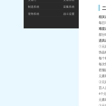
制造系统
采集系统
宠物系统
战斗设置
相关
每日
难度
部分
道具
①元
饰品
每个
每次
若镶
元素
②元
百人
4个
元素
③元