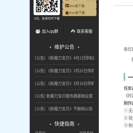
Win端下载
Mac端下载
iOS、安卓均可下载
加入qq群
联系客服
维护公告
各位
[公告]
《新魔力宝贝》4月1日停机维护公告
[公告]
《新魔力宝贝》3月21日停机维护公告
[公告]
《新魔力宝贝》3月16日停机维护公告
任务
《时
[公告]
新魔力宝贝服务器基础设置
制作
[公告]
《新魔力宝贝》不删档公告
① 
② 
快捷指南
③ 
交易行
交易系统