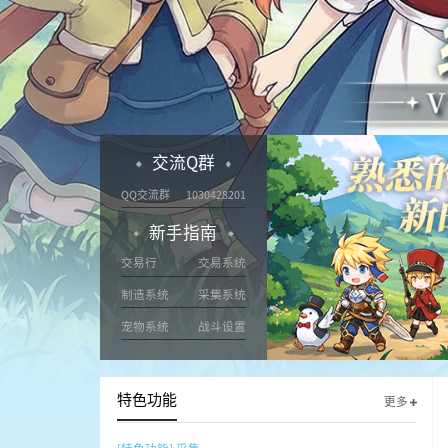
交流Q群
QQ交流群
1030428201
新手指南
交易行
交易系统
制造系统
采集系统
宠物系统
战斗设置
特色功能
更多
[特色功能]
采集