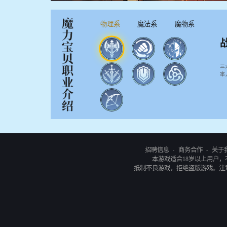
物理系
魔法系
魔物系
三
率
招聘信息
商务合作
关于
-
-
本游戏适合18岁以上用户
抵制不良游戏，拒绝盗版游戏。注